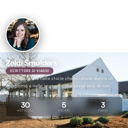
Zeldi Smulders
SCRITTORE DI VIAGGI
Il vero lusso sta nelle storie che si celano dietro un
soggiorno e nelle impronte che scegliamo di non
lasciare.
30
5
3
ARTICOLI
SAFARI
PAESI