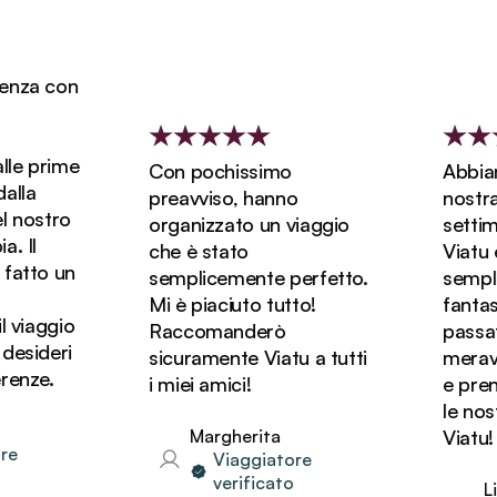
enza con
lle prime
Con pochissimo
Abbiam
lla
preavviso, hanno
nostra 
 nostro
organizzato un viaggio
settim
. Il
che è stato
Viatu e
fatto un
semplicemente perfetto.
sempli
Mi è piaciuto tutto!
fantas
 viaggio
Raccomanderò
passato
desideri
sicuramente Viatu a tutti
meravig
enze.
i miei amici!
e pren
le nost
Margherita
Viatu!
e
Viaggiatore
verificato
Li