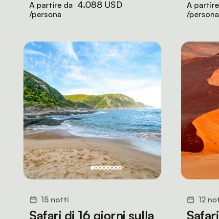
4.088 USD
A partire da
A partir
/persona
/persona
15 notti
12 not
Safari di 16 giorni sulla
Safari