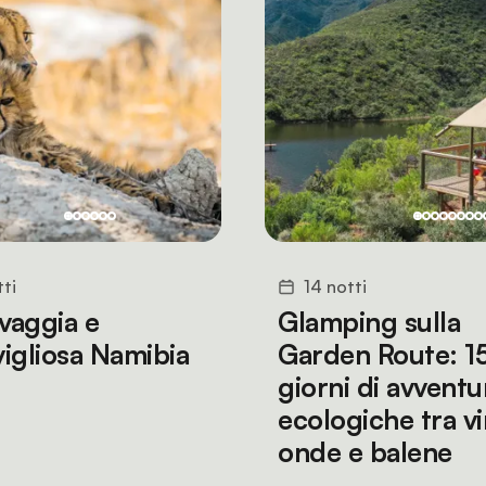
tti
14 notti
lvaggia e
Glamping sulla
igliosa Namibia
Garden Route: 1
giorni di avventu
ecologiche tra vi
onde e balene