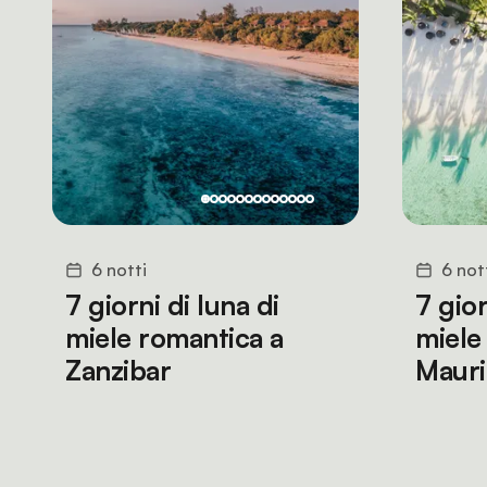
6 notti
6 not
7 giorni di luna di
7 gior
miele romantica a
miele
Zanzibar
Mauri