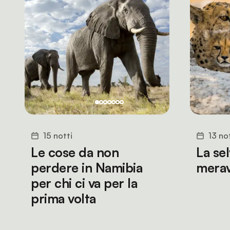
15 notti
13 no
Le cose da non
La se
perdere in Namibia
merav
per chi ci va per la
prima volta