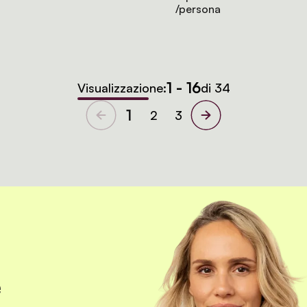
/persona
1 - 16
Visualizzazione:
di 34
1
2
3
e