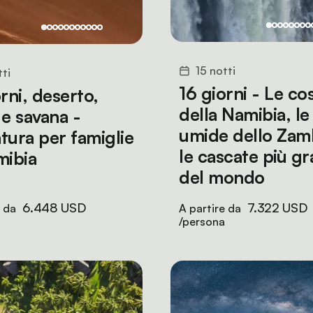
15 notti
tti
16 giorni - Le co
rni, deserto,
della Namibia, le
 e savana -
umide dello Zam
tura per famiglie
le cascate più gr
mibia
del mondo
6.448 USD
7.322 USD
e da
A partire da
/persona