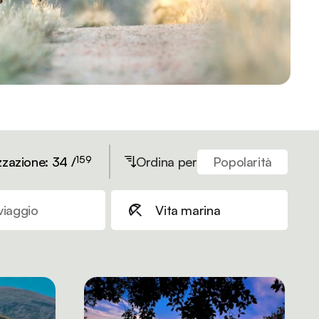
159
zzazione: 34 /
Ordina per
Popolarità
viaggio
Vita marina