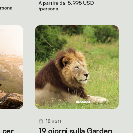
5.995 USD
A partire da
rsona
/persona
18 notti
 per
19 giorni sulla Garden