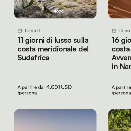
10 notti
15 no
11 giorni di lusso sulla
16 gio
costa meridionale del
costa
Sudafrica
Avven
in Na
4.001 USD
A partire da
A partir
/persona
/persona