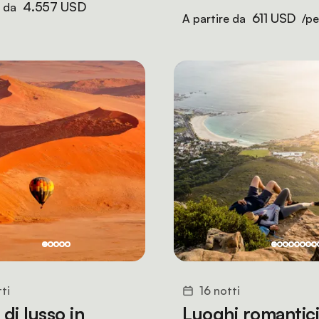
4.557 USD
e da
611 USD
A partire da
/pe
ti
16 notti
 di lusso in
Luoghi romantici