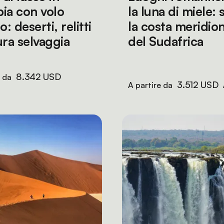
ia con volo
la luna di miele: 
o: deserti, relitti
la costa meridio
ura selvaggia
del Sudafrica
8.342 USD
e da
3.512 USD
A partire da