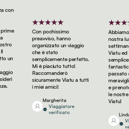
 con
rime
Con pochissimo
Abbiamo pr
preavviso, hanno
nostra luna 
tro
organizzato un viaggio
settimane 
che è stato
Viatu ed è 
 un
semplicemente perfetto.
semplicem
Mi è piaciuto tutto!
fantastica
ggio
Raccomanderò
passato dei
eri
sicuramente Viatu a tutti
meravigliosi
.
i miei amici!
e prenoter
le nostre v
Margherita
Viatu!
Viaggiatore
verificato
Linda
Viag
veri