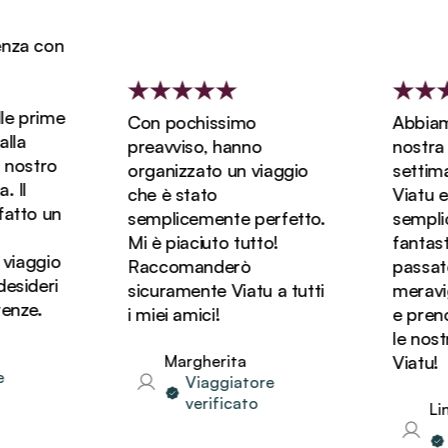
a con
 prime
Con pochissimo
Abbiamo p
a
preavviso, hanno
nostra lun
ostro
organizzato un viaggio
settimane
l
che è stato
Viatu ed è
to un
semplicemente perfetto.
semplice
Mi è piaciuto tutto!
fantastic
aggio
Raccomanderò
passato de
ideri
sicuramente Viatu a tutti
meraviglio
ze.
i miei amici!
e prenote
le nostre
Margherita
Viatu!
Viaggiatore
verificato
Linda
Vi