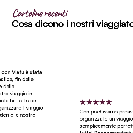
Cartoline recenti
Cosa dicono i nostri viaggiato
iatu è stata
in dalle
aggio in
a fatto un
re il viaggio
Con pochissimo preavviso, 
le nostre
organizzato un viaggio che è
semplicemente perfetto. Mi è
tutto! Raccomanderò sicura