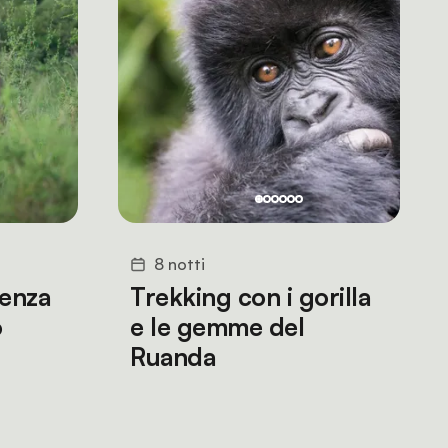
8 notti
senza
Trekking con i gorilla
o
e le gemme del
Ruanda