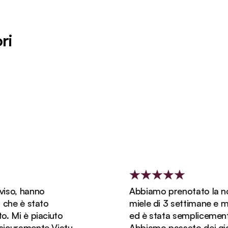
ri
hanno
Abbiamo prenotato la nostra l
 stato
miele di 3 settimane e mezzo 
 piaciuto
ed è stata semplicemente fant
mente Viatu
Abbiamo passato dei giorni me