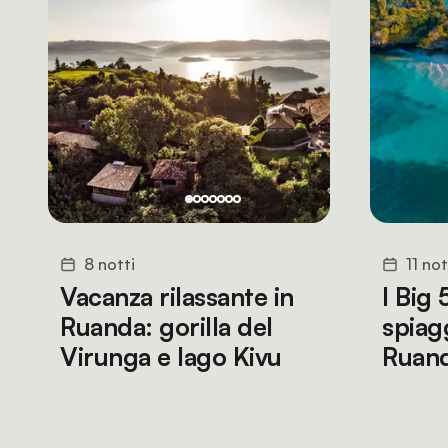
8 notti
11 not
Vacanza rilassante in
I Big 5
Ruanda: gorilla del
spiagg
Virunga e lago Kivu
Ruand