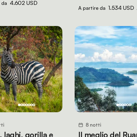
4.602 USD
e da
1.534 USD
A partire da
ti
8 notti
, laghi, gorilla e
Il meglio del Ru