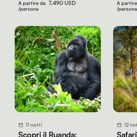
7.490 USD
A partire da
A partir
/persona
/persona
11 notti
12 not
Scopri il Ruanda:
Safari