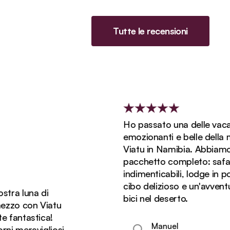
Tutte le recensioni
Ho passato una delle vacanze pi
emozionanti e belle della mia vi
Viatu in Namibia. Abbiamo avuto 
pacchetto completo: safari
indimenticabili, lodge in posti fan
cibo delizioso e un'avventurosa g
una di
bici nel deserto.
con Viatu
astica!
Manuel
ravigliosi