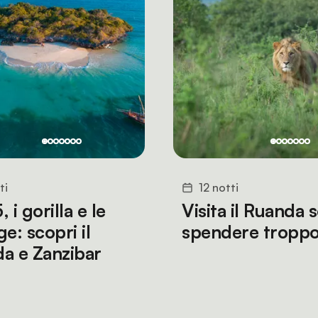
ti
12 notti
, i gorilla e le
Visita il Ruanda 
e: scopri il
spendere tropp
a e Zanzibar