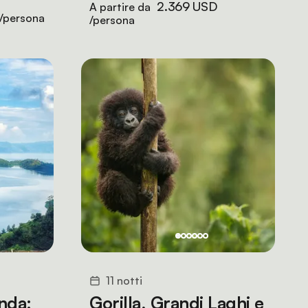
2.369 USD
A partire da
/persona
/persona
11 notti
anda:
Gorilla, Grandi Laghi e