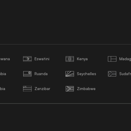
swana
Eswatini
Kenya
Madag
ibia
Ruanda
Seychelles
Sudafr
bia
Zanzibar
Zimbabwe