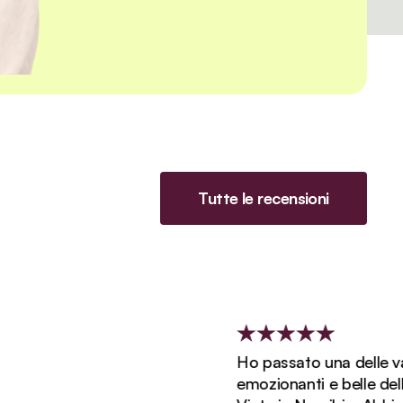
Tutte le recensioni
Ho passato una delle vacan
emozionanti e belle della m