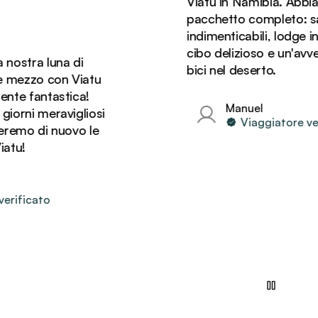
Viatu in Namibia. Abbiamo 
pacchetto completo: safar
indimenticabili, lodge in pos
cibo delizioso e un'avventur
tra luna di
bici nel deserto.
ezzo con Viatu
 fantastica!
Manuel
ni meravigliosi
Viaggiatore verifi
mo di nuovo le
!
ficato