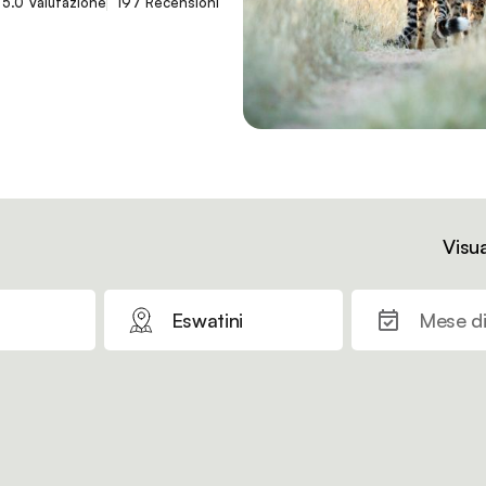
5.0 Valutazione
197 Recensioni
Visua
Eswatini
Mese di