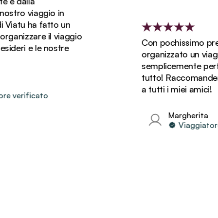
dalla
tro viaggio in
atu ha fatto un
nizzare il viaggio
Con pochissimo preavv
eri e le nostre
organizzato un viaggio 
semplicemente perfetto.
tutto! Raccomanderò s
a tutti i miei amici!
erificato
Margherita
Viaggiatore ver