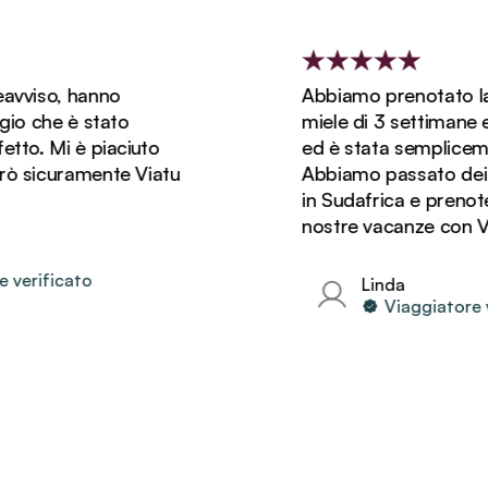
iso, hanno
Abbiamo prenotato la nos
che è stato
miele di 3 settimane e m
 Mi è piaciuto
ed è stata semplicemente
icuramente Viatu
Abbiamo passato dei gior
in Sudafrica e prenotere
nostre vacanze con Viatu
ificato
Linda
Viaggiatore veri