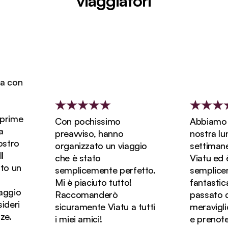
viaggiatori
Con pochissimo
Abbiamo prenot
preavviso, hanno
nostra luna di m
organizzato un viaggio
settimane e m
che è stato
Viatu ed è stat
semplicemente perfetto.
semplicemente
Mi è piaciuto tutto!
fantastica! Ab
Raccomanderò
passato dei gio
sicuramente Viatu a tutti
meravigliosi in
i miei amici!
e prenoteremo 