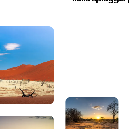
Stai visualizzando:
Branco di elefanti africani che cammina nella sava