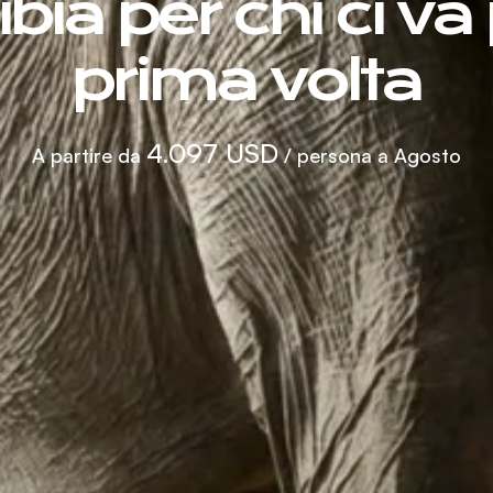
ia per chi ci va 
prima volta
4.097 USD
A partire da
/ persona a Agosto