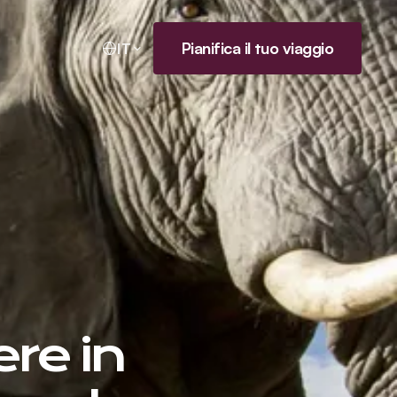
Pianifica il tuo viaggio
IT
re in