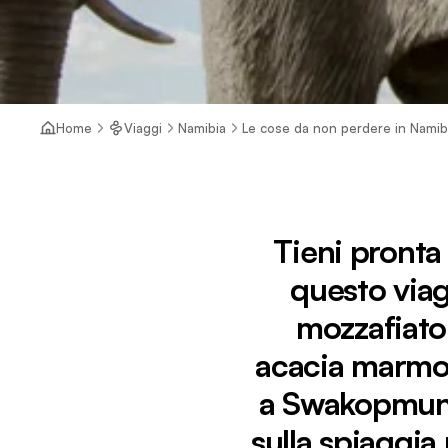
Home
Viaggi
Namibia
Le cose da non perdere in Namibia
Tieni pronta
questo viag
mozzafiato 
acacia marmori
a Swakopmund 
sulla spiaggia