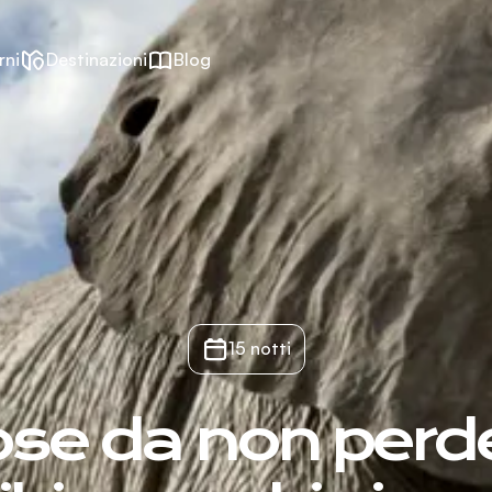
rni
Destinazioni
Blog
15 notti
ose da non perde