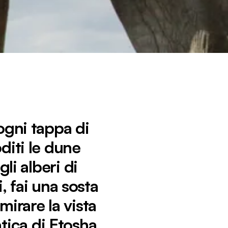
ogni tappa di
diti le dune
li alberi di
, fai una sosta
irare la vista
tica di Etosha.