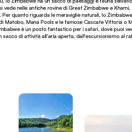
, lo Zimbabwe ha un sacco di paesaggi e fauna selvatica 
 si vede nelle antiche rovine di Great Zimbabwe e Khami
Per quanto riguarda le meraviglie naturali, lo Zimbabwe 
 di Matobo, Mana Pools e le famose Cascate Vittoria o 
Zimbabwe è un posto fantastico per i safari, dove puoi ve
sacco di attività all'aria aperta, dall'escursionismo al raf
bosco di acacie all'alba nel Parco Nazionale di Hwange,