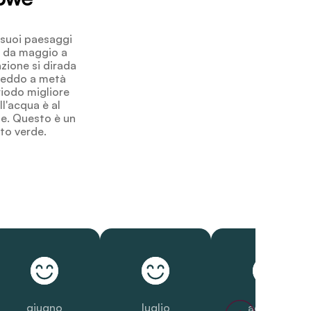
i suoi paesaggi
a, da maggio a
zione si dirada
freddo a metà
riodo migliore
ll'acqua è al
le. Questo è un
to verde.
giugno
luglio
agosto