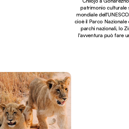
Chilojo a Gonarezhou
patrimonio culturale
mondiale dell'UNESCO. 
cioè il Parco Nazionale
parchi nazionali, lo 
l'avventura può fare un 
Stai visualizzando:
Elefante africano che cammina nella nebbia di un 