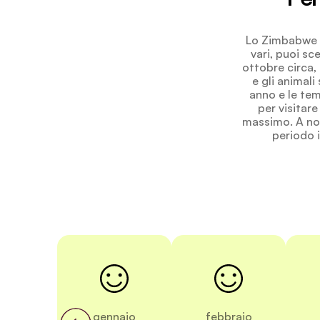
Lo Zimbabwe ha
vari, puoi sc
ottobre circa,
e gli animal
anno e le tem
per visitare
massimo. A nov
periodo 
gennaio
febbraio