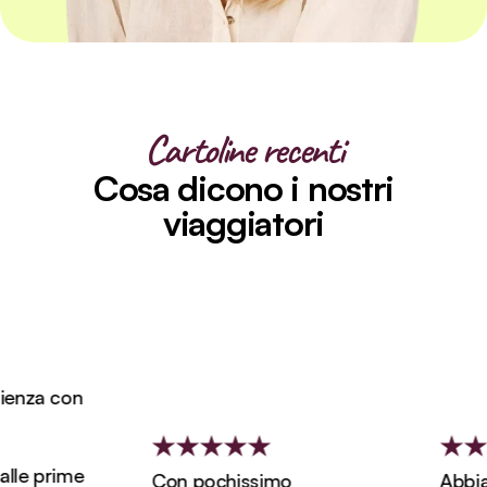
Cartoline recenti
Cosa dicono i nostri
viaggiatori
enza con
lle prime
Con pochissimo
Abbiam