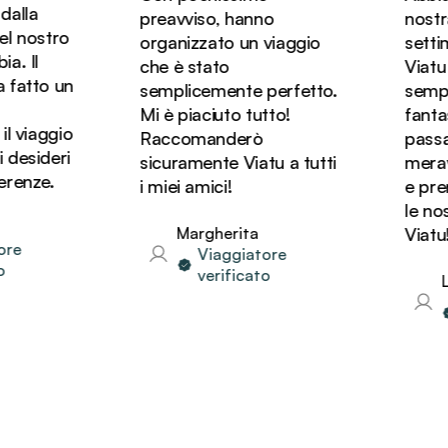
alla
preavviso, hanno
nostra 
l nostro
organizzato un viaggio
settim
. Il
che è stato
Viatu e
fatto un
semplicemente perfetto.
sempli
Mi è piaciuto tutto!
fantas
l viaggio
Raccomanderò
passato
desideri
sicuramente Viatu a tutti
meravig
renze.
i miei amici!
e pren
le nos
Margherita
Viatu!
e
Viaggiatore
verificato
Li