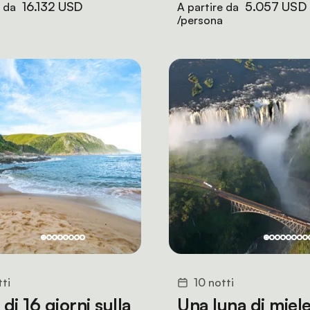
16.132 USD
5.057 USD
e da
A partire da
/persona
tti
10 notti
 di 16 giorni sulla
Una luna di miel