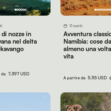
ti
11 notti
 di nozze in
Avventura classic
ana nel delta
Namibia: cose da
Okavango
almeno una volta
vita
7.397 USD
e da
5.115 USD
A partire da
/