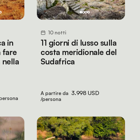
10 notti
a in
11 giorni di lusso sulla
 fare
costa meridionale del
 nella
Sudafrica
3.998 USD
A partire da
persona
/persona