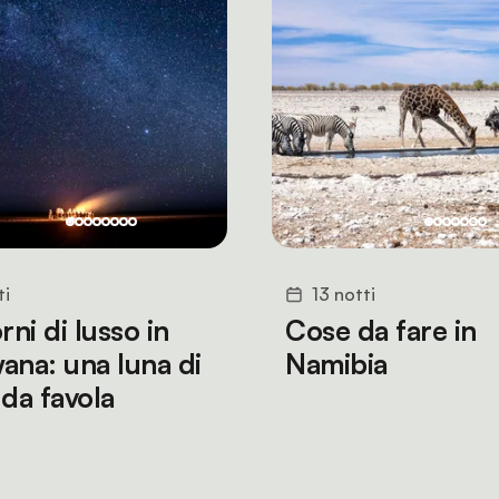
ti
13 notti
rni di lusso in
Cose da fare in
ana: una luna di
Namibia
 da favola