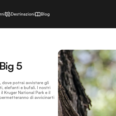
rni
Destinazioni
Blog
 Big 5
, dove potrai avvistare gli
i, elefanti e bufali. I nostri
l Kruger National Park e il
 permetteranno di avvicinarti