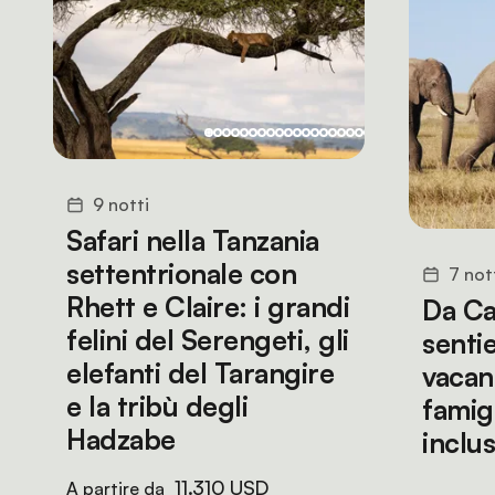
9 notti
Safari nella Tanzania
settentrionale con
7 not
Rhett e Claire: i grandi
Da Ca
felini del Serengeti, gli
sentie
elefanti del Tarangire
vacanz
e la tribù degli
famig
Hadzabe
inclu
11.310 USD
A partire da