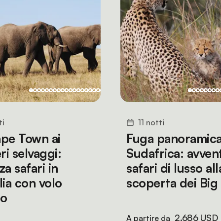
ti
11 notti
pe Town ai
Fuga panoramica
ri selvaggi:
Sudafrica: avven
a safari in
safari di lusso all
lia con volo
scoperta dei Big
so
2.686 USD
A partire da