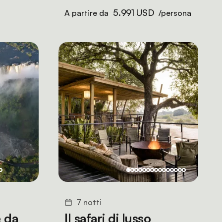
5.991 USD
A partire da
/persona
7 notti
e da
Il safari di lusso