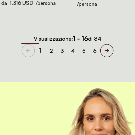
1.316 USD
e da
/persona
/persona
1 - 16
Visualizzazione:
di 84
1
2
3
4
5
6
e