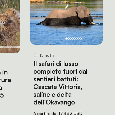
15 notti
Il safari di lusso
completo fuori dai
 in
sentieri battuti:
tura
Cascate Vittoria,
a
saline e delta
 5
dell'Okavango
17.482 USD
A partire da