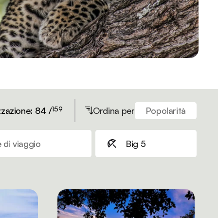
159
zzazione: 84 /
Ordina per
Popolarità
 di viaggio
Big 5