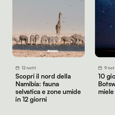
12 notti
9 not
Scopri il nord della
10 gio
Namibia: fauna
Botsw
selvatica e zone umide
miele
in 12 giorni