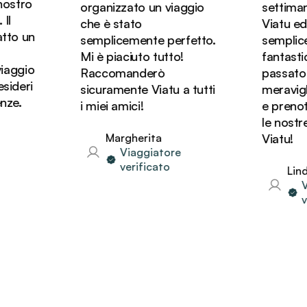
ro
organizzato un viaggio
settimane e
che è stato
Viatu ed è s
 un
semplicemente perfetto.
sempliceme
Mi è piaciuto tutto!
fantastica!
gio
Raccomanderò
passato dei 
eri
sicuramente Viatu a tutti
meravigliosi
i miei amici!
e prenotere
le nostre v
Margherita
Viatu!
Viaggiatore
verificato
Linda
Viag
verif