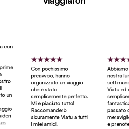
viaggiatori
Con pochissimo
Abbiamo preno
preavviso, hanno
nostra luna di m
organizzato un viaggio
settimane e m
che è stato
Viatu ed è stat
semplicemente perfetto.
semplicemente
Mi è piaciuto tutto!
fantastica! Ab
Raccomanderò
passato dei gio
sicuramente Viatu a tutti
meravigliosi in
i miei amici!
e prenoteremo 