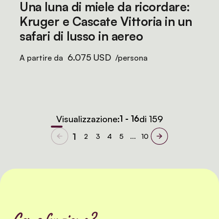
Una luna di miele da ricordare:
Kruger e Cascate Vittoria in un
safari di lusso in aereo
6.075 USD
A partire da
/persona
Visualizzazione:
1 - 16
di 159
1
2
3
4
5
...
10