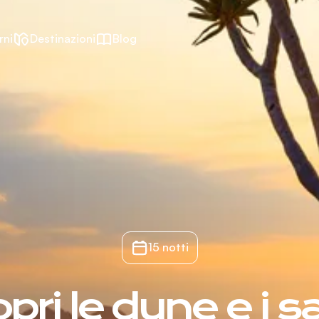
rni
Destinazioni
Blog
15 notti
pri le dune e i sa