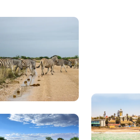
Stai visualizzando:
L'albero faretra si staglia contro il tramonto dor