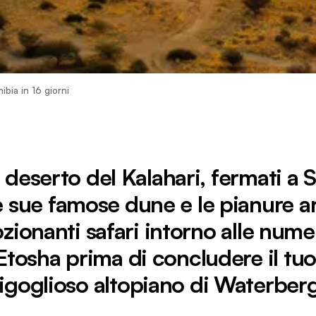
ibia in 16 giorni
deserto del Kalahari, fermati a 
 sue famose dune e le pianure arg
zionanti safari intorno alle num
Etosha prima di concludere il tuo
rigoglioso altopiano di Waterberg