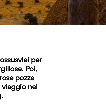
Sossusvlei per
illose. Poi,
erose pozze
 viaggio nel
.