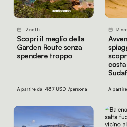
12 notti
13 no
Scopri il meglio della
Avven
Garden Route senza
spiagg
spendere troppo
scopri
costa
Sudaf
487 USD
A partire da
/persona
A partir