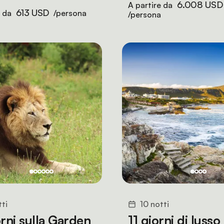
6.008 USD
A partire da
613 USD
e da
/persona
/persona
tti
10 notti
orni sulla Garden
11 giorni di lusso 