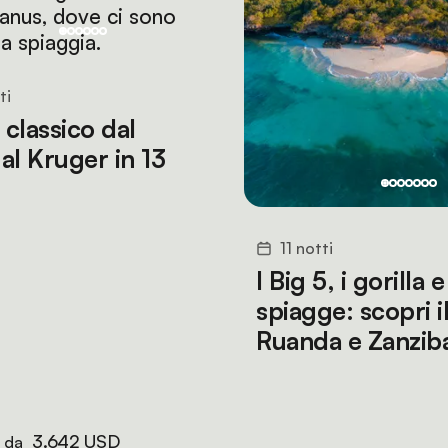
ti
 classico dal
al Kruger in 13
11 notti
I Big 5, i gorilla e
spiagge: scopri i
Ruanda e Zanzib
3.642 USD
e da