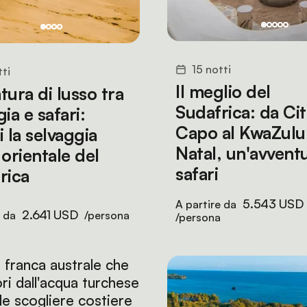
15 notti
tti
Il meglio del
tura di lusso tra
Sudafrica: da Cit
ia e safari:
Capo al KwaZulu
 la selvaggia
Natal, un'avvent
 orientale del
safari
rica
5.543 USD
A partire da
2.641 USD
e da
/persona
/persona