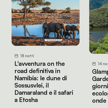
18 notti
L'avventura on the
14 no
road definitiva in
Glamp
Namibia: le dune di
Garde
Sossusvlei, il
giorn
Damaraland e il safari
ecolo
a Etosha
onde 