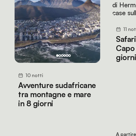
11 not
Safari
Capo 
giorni
10 notti
Avventure sudafricane
tra montagne e mare
in 8 giorni
A partir