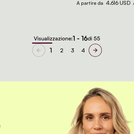
4.616 USD
A partire da
1 - 16
Visualizzazione:
di 55
1
2
3
4
e