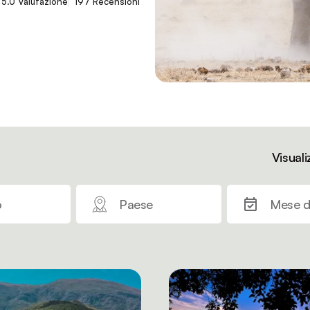
5.0 Valutazione
197 Recensioni
Visuali
o
Paese
Mese d