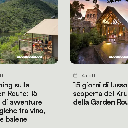
tti
14 notti
ing sulla
15 giorni di lusso
n Route: 15
scoperta del Kru
i di avventure
della Garden Ro
giche tra vino,
e balene