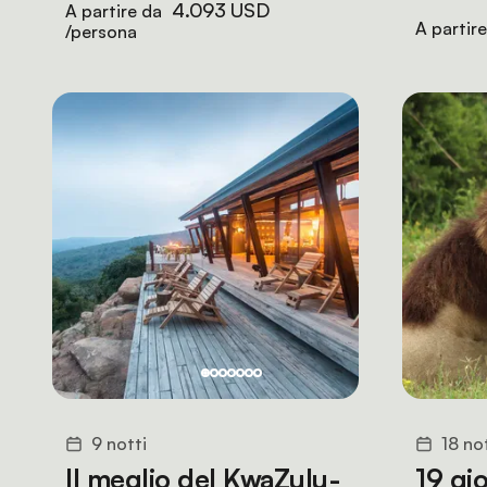
4.093 USD
A partire da
A partir
/persona
9 notti
18 no
Il meglio del KwaZulu-
19 gi