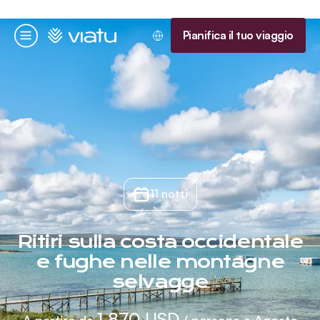
Homepage
Pianifica il tuo viaggio
Menu
11 notti
Ritiri sulla costa occidentale
e fughe nelle montagne
selvagge
1.870 USD
A partire da
/ persona a Agosto