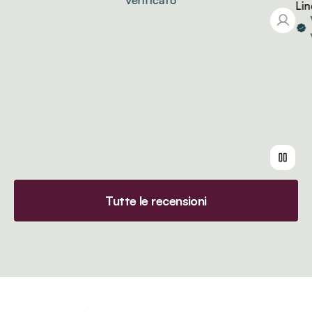
verificato
Linda
Vi
ve
Tutte le recensioni