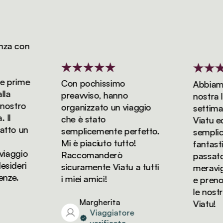
a con
 prime
Con pochissimo
Abbiamo p
a
preavviso, hanno
nostra lun
ostro
organizzato un viaggio
settiman
l
che è stato
Viatu ed è
to un
semplicemente perfetto.
semplice
Mi è piaciuto tutto!
fantastic
aggio
Raccomanderò
passato de
ideri
sicuramente Viatu a tutti
meraviglio
ze.
i miei amici!
e prenote
le nostre
Margherita
Viatu!
Viaggiatore