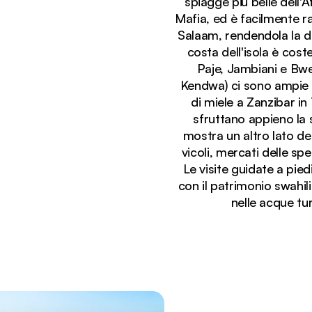
spiagge più belle dell'A
Mafia, ed è facilmente ra
Salaam, rendendola la de
costa dell'isola è cos
Paje, Jambiani e Bwe
Kendwa) ci sono ampie b
di miele a Zanzibar in
sfruttano appieno la s
mostra un altro lato de
Stai visualizzando:
vicoli, mercati delle spe
Tradizionali barche a vela in legno sulla spiaggia d
Le visite guidate a pied
con il patrimonio swahili
nelle acque tu