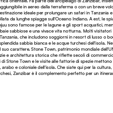
frica orientale. Fa parte dell'arcipelago di Zanzibar, insi
ggiungibile in aereo dalla terraferma o con un breve vol
stinazione ideale per prolungare un safari in Tanzania 
tellata da lunghe spiagge sull'Oceano Indiano. A est, le s
juu sono famose per le lagune e gli sport acquatici, me
aie sabbiose e una vivace vita notturna. Molti visitatori
 Tanzania, che includono soggiorni in resort di lusso o bo
plendida sabbia bianca e le acque turchesi dell'isola. Ne
l suo carattere. Stone Town, patrimonio mondiale dell'U
zie e architettura storica che riflette secoli di commercio
i sabbia bianca di Zanzibar, con le acque turchesi dell'Oc
i di Stone Town e le visite alle fattorie di spezie mettono 
, arabo e coloniale dell'isola. Che siate qui per la cultura,
rchesi, Zanzibar è il complemento perfetto per un itinerar