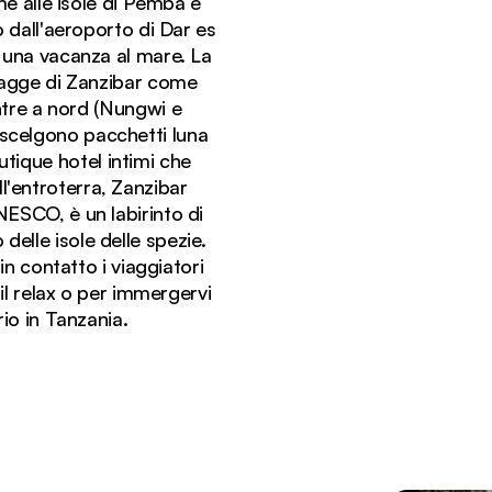
eme alle isole di Pemba e
o dall'aeroporto di Dar es
e una vacanza al mare. La
piagge di Zanzibar come
ntre a nord (Nungwi e
 scelgono pacchetti luna
utique hotel intimi che
ll'entroterra, Zanzibar
NESCO, è un labirinto di
 delle isole delle spezie.
eano Indiano e le palme.
in contatto i viaggiatori
 il relax o per immergervi
io in Tanzania.