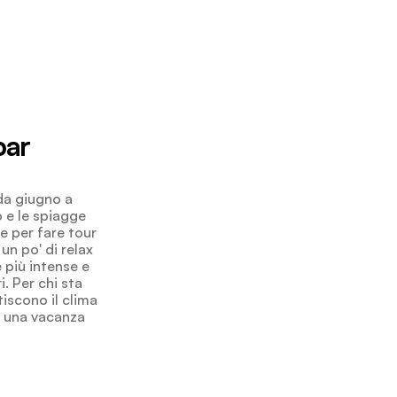
bar
da giugno a
o e le spiagge
e per fare tour
un po' di relax
 più intense e
. Per chi sta
iscono il clima
ca una vacanza