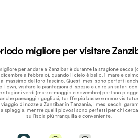
riodo migliore per visitare Zanzi
 migliore per andare a Zanzibar è durante la stagione secca (
dicembre a febbraio), quando il cielo è bello, il mare è calm
o al massimo del loro fascino. Questi mesi sono perfetti anch
e Town, visitare le piantagioni di spezie e unire un safari con 
Le stagioni verdi (marzo-maggio e novembre) portano piogge
anche paesaggi rigogliosi, tariffe più basse e meno visitatori
viaggio di nozze a Zanzibar in Tanzania, i mesi secchi garant
la spiaggia, mentre quelli piovosi sono perfetti per chi cer
sull'isola più tranquilla e conveniente.