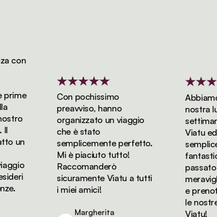
 con
prime
Con pochissimo
Abbiamo pr
preavviso, hanno
nostra luna
stro
organizzato un viaggio
settimane
che è stato
Viatu ed è 
o un
semplicemente perfetto.
semplicem
Mi è piaciuto tutto!
fantastica
ggio
Raccomanderò
passato dei
deri
sicuramente Viatu a tutti
meraviglios
e.
i miei amici!
e prenoter
le nostre 
Margherita
Viatu!