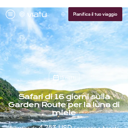
Homepage
Pianifica il tuo viaggio
Menu
15 notti
Safari di 16 giorni sulla
Garden Route per la luna di
miele
4.753 USD
A partire da
/ persona a Agosto