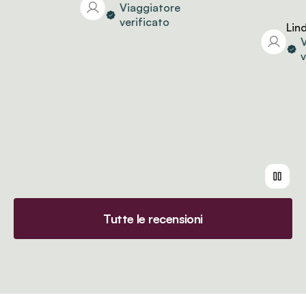
Viaggiatore
verificato
Linda
Via
veri
Tutte le recensioni