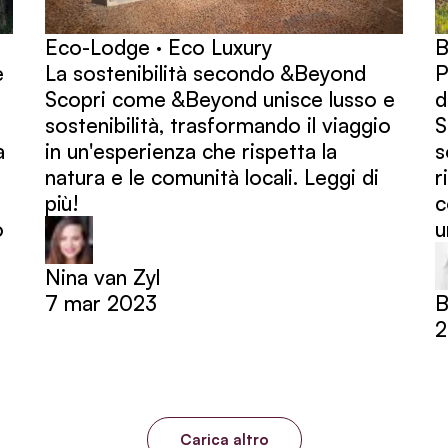
Eco-Lodge · Eco Luxury
B
e
La sostenibilità secondo &Beyond
P
Scopri come &Beyond unisce lusso e
d
sostenibilità, trasformando il viaggio
S
a
in un'esperienza che rispetta la
s
natura e le comunità locali. Leggi di
r
più!
c
o
u
Nina van Zyl
7 mar 2023
B
2
Carica altro