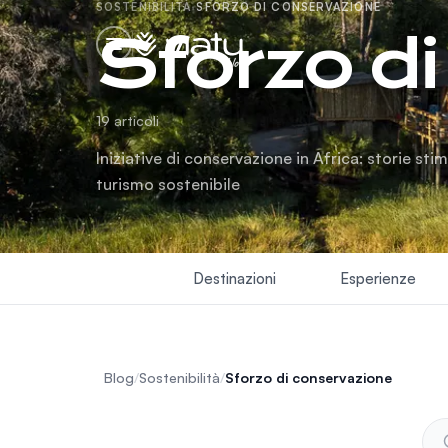
SOSTENIBILITÀ
·
SFORZO DI CONSERVAZIONE
Sforzo d
blog
19 articoli
Iniziative di conservazione in Africa: storie sti
turismo sostenibile
Destinazioni
Esperienze
Blog
/
Sostenibilità
/
Sforzo di conservazione