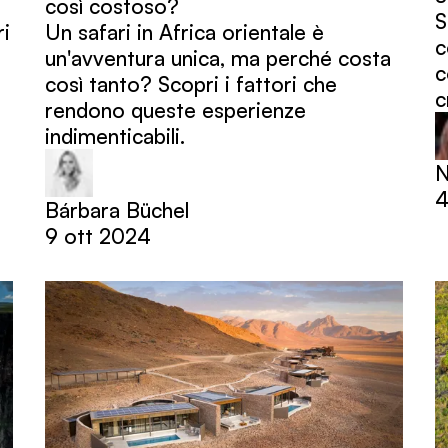
così costoso?
S
ri
Un safari in Africa orientale è
c
un'avventura unica, ma perché costa
c
così tanto? Scopri i fattori che
c
rendono queste esperienze
indimenticabili.
N
4
Bárbara Büchel
9 ott 2024