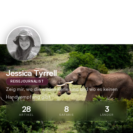
Jessica Tyrrell
REISEJOURNALIST
Zeig mir, wo die wilden Kerle sind und wo es keinen
Handyempfang gibt
28
8
3
ARTIKEL
SAFARIS
LÄNDER