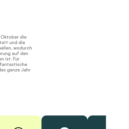
s Oktober die
statt und die
uellen, wodurch
derung auf den
 ist. Für
fantastische
das ganze Jahr