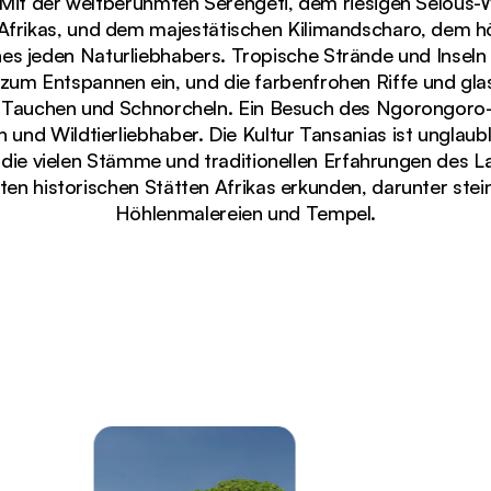
 Mit der weltberühmten Serengeti, dem riesigen Selous-
frikas, und dem majestätischen Kilimandscharo, dem hö
es jeden Naturliebhabers. Tropische Strände und Inseln
 zum Entspannen ein, und die farbenfrohen Riffe und gl
Tauchen und Schnorcheln. Ein Besuch des Ngorongoro-K
und Wildtierliebhaber. Die Kultur Tansanias ist unglaubli
in die vielen Stämme und traditionellen Erfahrungen des
sten historischen Stätten Afrikas erkunden, darunter stein
Höhlenmalereien und Tempel.
einem Akazienast in der Serengeti-Steppe herunter