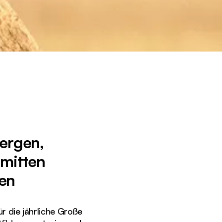
Bergen,
nmitten
en
r die jährliche Große