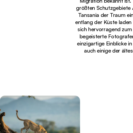
Migration bekannt ist.
größten Schutzgebiete A
Tansania der Traum ein
entlang der Küste laden
sich hervorragend zum 
begeisterte Fotografen 
einzigartige Einblicke 
auch einige der älte
Gerade angezeigt
Gepard springt im goldenen Nachmittagslicht von 