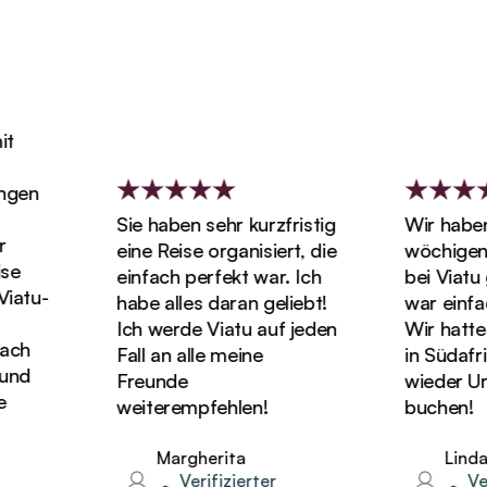
Sie haben sehr kurzfristig
Wir haben unse
eine Reise organisiert, die
wöchigen Flitt
einfach perfekt war. Ich
bei Viatu gebuc
habe alles daran geliebt!
war einfach wu
Ich werde Viatu auf jeden
Wir hatten die t
Fall an alle meine
in Südafrika un
Freunde
wieder Urlaub b
weiterempfehlen!
buchen!
Margherita
Linda
Verifizierter
Verifizie