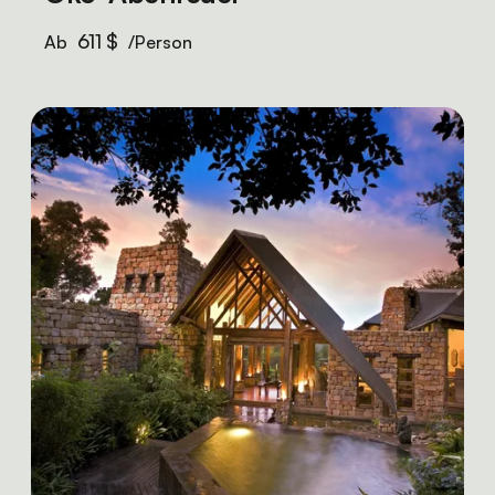
611 $
Ab
/Person