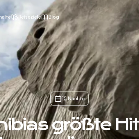
halte
Reiseziele
Blog
15 Nächte
bias größte Hit