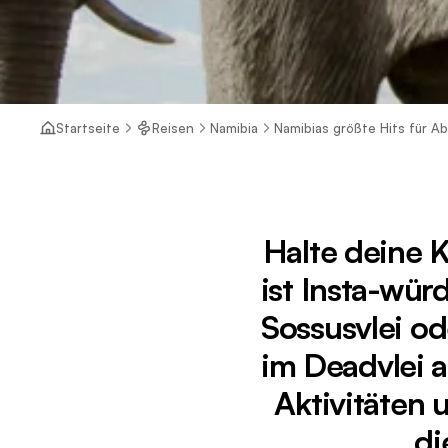
Startseite
Reisen
Namibia
Namibias größte Hits für A
Halte deine K
ist Insta-wü
Sossusvlei o
im Deadvlei 
Aktivitäten 
di