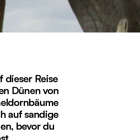
f dieser Reise
den Dünen von
ameldornbäume
h auf sandige
uen, bevor du
st.