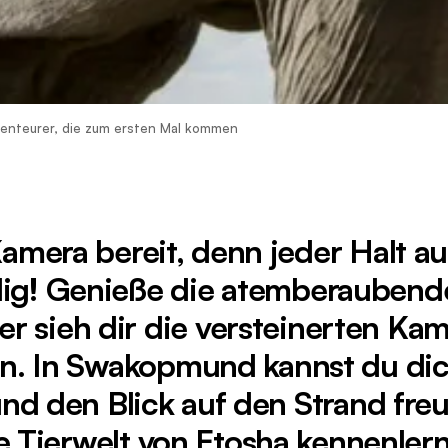
benteurer, die zum ersten Mal kommen
amera bereit, denn jeder Halt au
rdig! Genieße die atemberauben
der sieh dir die versteinerten K
an. In Swakopmund kannst du dic
und den Blick auf den Strand fre
e Tierwelt von Etosha kennenlern