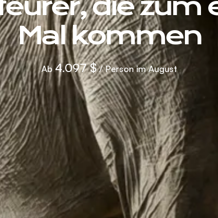
eurer, die zum 
Mal kommen
4.097 $
Ab
/ Person im August