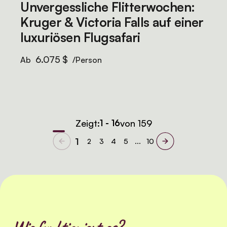
Unvergessliche Flitterwochen:
Kruger & Victoria Falls auf einer
luxuriösen Flugsafari
6.075 $
Ab
/Person
Zeigt:
1 - 16
von 159
1
2
3
4
5
...
10