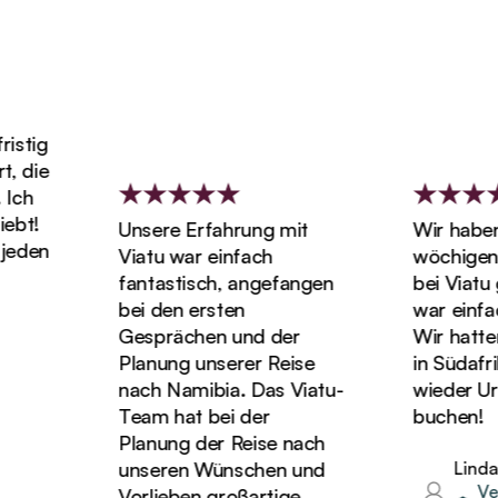
Unsere Erfahrung mit
Wir haben unse
Viatu war einfach
wöchigen Flitt
fantastisch, angefangen
bei Viatu gebuc
bei den ersten
war einfach wu
Gesprächen und der
Wir hatten die t
Planung unserer Reise
in Südafrika u
nach Namibia. Das Viatu-
wieder Urlaub b
Team hat bei der
buchen!
Planung der Reise nach
unseren Wünschen und
Linda
Verifizie
Vorlieben großartige