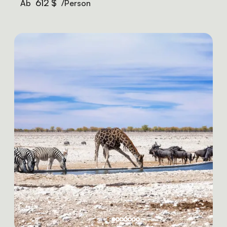
612 $
Ab
/Person