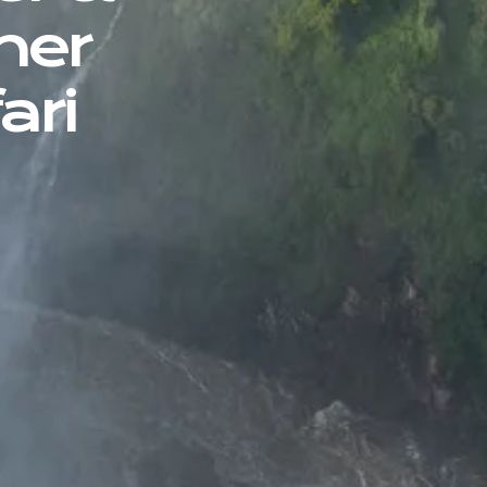
iner
ari