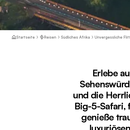
Startseite
Reisen
Südliches Afrika
Unvergessliche Flit
Erlebe au
Sehenswürdi
und die Herrli
Big-5-Safari,
genieße tra
luxuriöse