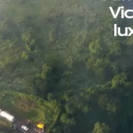
Vic
lu