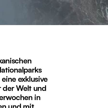
ikanischen
ationalparks
 eine exklusive
r der Welt und
terwochen in
en und mit