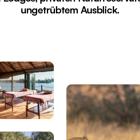
ungetrübtem Ausblick.
und Eisenbahnbrücke über der Zambezi-Schlucht im Mor