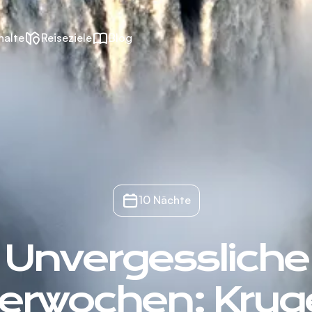
halte
Reiseziele
Blog
10 Nächte
Unvergessliche
tterwochen: Krug