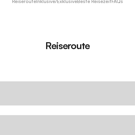
Reiseroute
Inklusive/Exklusive
Beste Reisezeit
FAQs
Reiseroute