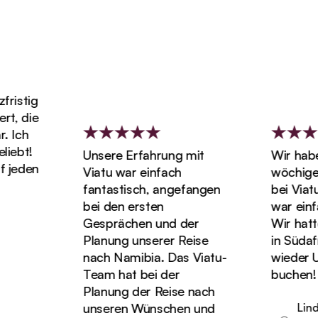
tig
die
h
t!
Unsere Erfahrung mit
Wir haben un
den
Viatu war einfach
wöchigen Fl
fantastisch, angefangen
bei Viatu ge
bei den ersten
war einfach
Gesprächen und der
Wir hatten di
Planung unserer Reise
in Südafrika
nach Namibia. Das Viatu-
wieder Urlau
Team hat bei der
buchen!
Planung der Reise nach
unseren Wünschen und
Linda