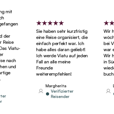
g mit
h
gefangen
Sie haben sehr kurzfristig
Wir h
 der
eine Reise organisiert, die
wöchi
 Reise
einfach perfekt war. Ich
bei Vi
as Viatu-
habe alles daran geliebt!
war e
r
Ich werde Viatu auf jeden
Wir ha
se nach
Fall an alle meine
in Süd
en und
Freunde
wieder
tige
weiterempfehlen!
buche
Margherita
L
Verifizierter
ter
Reisender