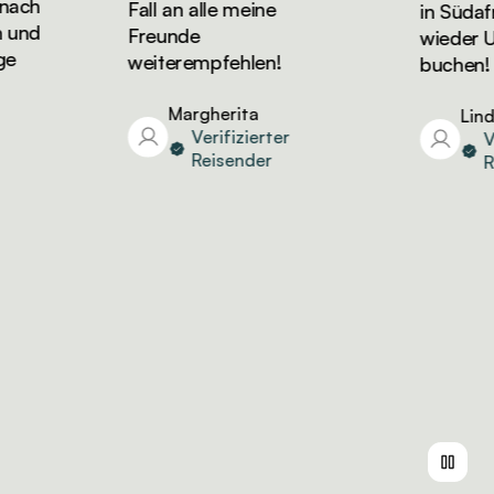
ch
Fall an alle meine
in Südafri
nd
Freunde
wieder Urla
weiterempfehlen!
buchen!
Margherita
Linda
Verifizierter
Veri
Reisender
Rei