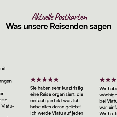
Aktuelle Postkarten
Was unsere Reisenden sagen
gen
Sie haben sehr kurzfristig
Wir haben 
eine Reise organisiert, die
wöchigen F
e
einfach perfekt war. Ich
bei Viatu g
atu-
habe alles daran geliebt!
war einfac
Ich werde Viatu auf jeden
Wir hatten d