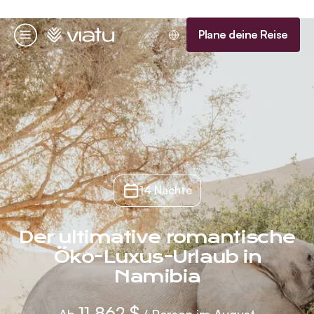
Startseite
Plane deine Reise
Menü
14 Nächte
Der ultimative romantische
Öko-Luxus-Urlaub in
Namibia
11.862 $
Ab
/ Person im August