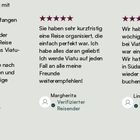
it
ngen
Sie haben sehr kurzfristig
Wir haben
r
eine Reise organisiert, die
wöchigen 
se
einfach perfekt war. Ich
bei Viatu
iatu-
habe alles daran geliebt!
war einfa
Ich werde Viatu auf jeden
Wir hatten
ach
Fall an alle meine
in Südafr
und
Freunde
wieder Ur
e
weiterempfehlen!
buchen!
Margherita
Linda
Verifizierter
Ver
Reisender
Re