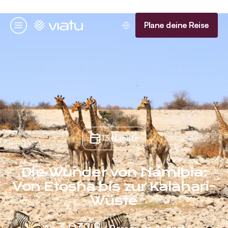
Startseite
Plane deine Reise
Menü
13 Nächte
Die Wunder von Namibia:
Von Etosha bis zur Kalahari-
Wüste
3.032 $
Ab
/ Person im August