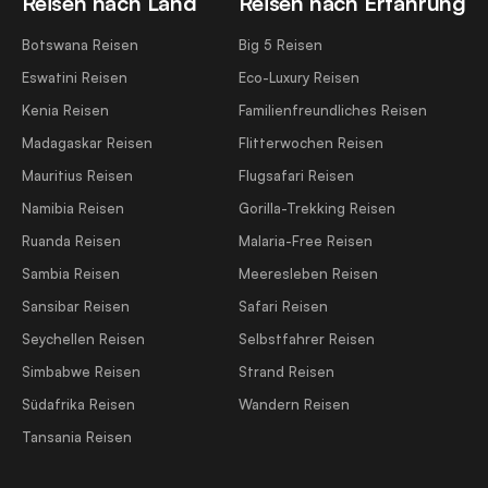
Reisen nach Land
Reisen nach Erfahrung
Botswana Reisen
Big 5 Reisen
Eswatini Reisen
Eco-Luxury Reisen
Kenia Reisen
Familienfreundliches Reisen
Madagaskar Reisen
Flitterwochen Reisen
Mauritius Reisen
Flugsafari Reisen
Namibia Reisen
Gorilla-Trekking Reisen
Ruanda Reisen
Malaria-Free Reisen
Sambia Reisen
Meeresleben Reisen
Sansibar Reisen
Safari Reisen
Seychellen Reisen
Selbstfahrer Reisen
Simbabwe Reisen
Strand Reisen
Südafrika Reisen
Wandern Reisen
Tansania Reisen