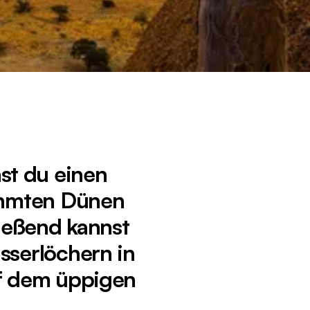
st du einen
rühmten Dünen
ießend kannst
sserlöchern in
uf dem üppigen