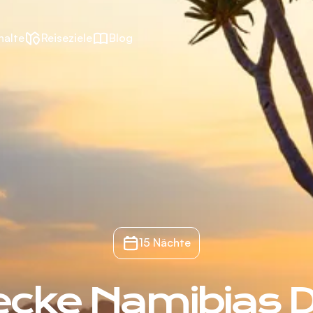
halte
Reiseziele
Blog
15 Nächte
ecke Namibias 