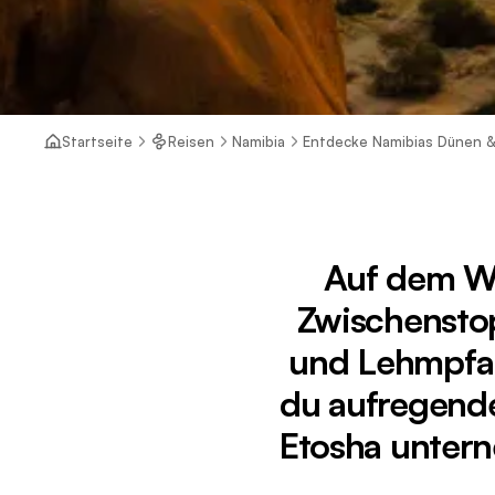
Startseite
Reisen
Namibia
Entdecke Namibias Dünen & 
Auf dem We
Zwischenstop
und Lehmpfan
du aufregende
Etosha untern