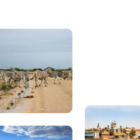
Gerade angezeigt
Der Köcherbaum vor dem goldenen Sonnenuntergan