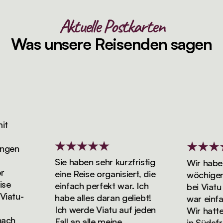
Aktuelle Postkarten
Was unsere Reisenden sagen
en
Sie haben sehr kurzfristig
Wir haben u
eine Reise organisiert, die
wöchigen F
einfach perfekt war. Ich
bei Viatu g
tu-
habe alles daran geliebt!
war einfach
Ich werde Viatu auf jeden
Wir hatten d
ch
Fall an alle meine
in Südafrik