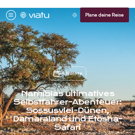
Startseite
Plane deine Reise
Menü
18 Nächte
Namibias ultimatives
Selbstfahrer-Abenteuer:
Sossusvlei-Dünen,
Damaraland und Etosha-
Safari