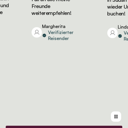
d
Freunde
wieder Urla
weiterempfehlen!
buchen!
Margherita
Linda
Verifizierter
Verif
Reisender
Reis