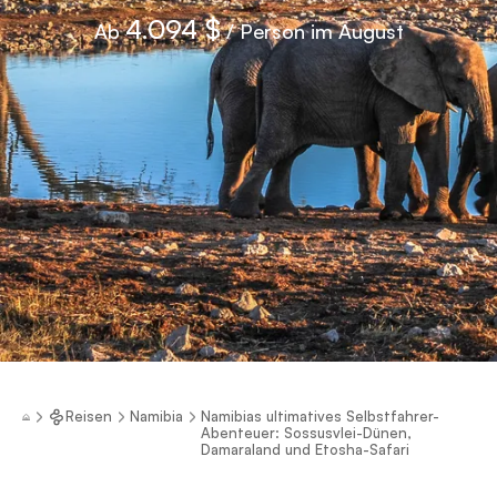
4.094 $
Ab
/ Person im August
Reisen
Namibia
Namibias ultimatives Selbstfahrer-
Abenteuer: Sossusvlei-Dünen,
Damaraland und Etosha-Safari