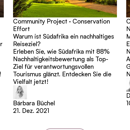
Community Project · Conservation
C
Effort
N
Warum ist Südafrika ein nachhaltiges
M
r
Reiseziel?
E
Erleben Sie, wie Südafrika mit 88%
N
Nachhaltigkeitsbewertung als Top-
A
Ziel für verantwortungsvollen
G
!
Tourismus glänzt. Entdecken Sie die
N
Vielfalt jetzt!
D
Bárbara Büchel
1
21. Dez. 2021