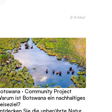
8 Artikel
otswana · Community Project
arum ist Botswana ein nachhaltiges
eiseziel?
ntdecken Sie die unberührte Natur