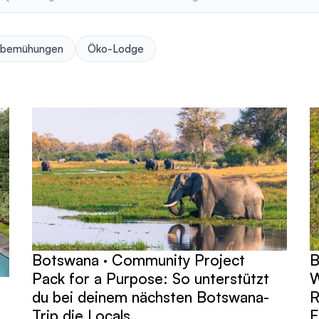
zbemühungen
Öko-Lodge
Botswana · Community Project
B
Pack for a Purpose: So unterstützt
W
du bei deinem nächsten Botswana-
R
Trip die Locals
E