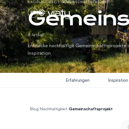
NACHHALTIGKEIT
·
GEMEINSCHAFTSPROJEKT
Gemeinsc
blog
8 Artikel
Entdecke nachhaltige Gemeinschaftsprojekte in
Inspiration
Erfahrungen
Inspiration
Blog
/
Nachhaltigkeit
/
Gemeinschaftsprojekt