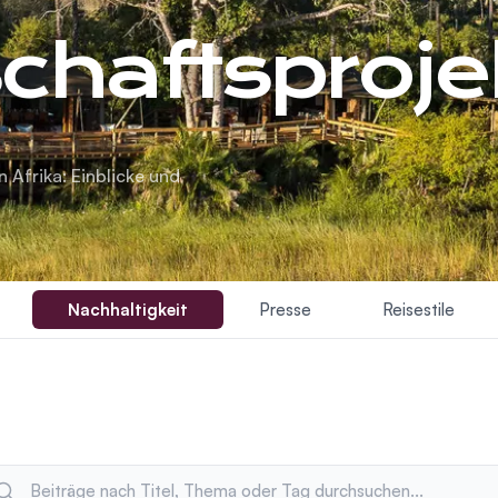
haftsproje
 Afrika: Einblicke und
Nachhaltigkeit
Presse
Reisestile