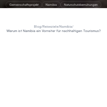
Gemeinschaftsprojekt
Namibia
Naturschutzbemühungen
Blog
/
Reiseziele
/
Namibia
/
Warum ist Namibia ein Vorreiter für nachhaltigen Tourismus?
„
Um die Gegenwart zu verstehen, müssen wir in die
Vergangenheit blicken. Und um die Zukunft zu begreifen,
betrachten wir sowohl die Vergangenheit als auch die
Gegenwart.
“ – Namibisches Ministerium für Umwelt und
Tourismus