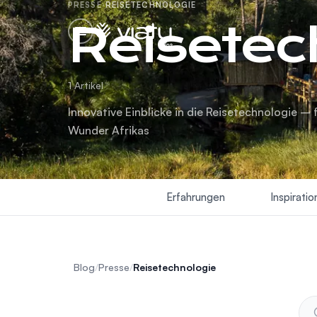
PRESSE
·
REISETECHNOLOGIE
Reisetec
blog
1 Artikel
Innovative Einblicke in die Reisetechnologie – 
Wunder Afrikas
Erfahrungen
Inspiratio
Blog
/
Presse
/
Reisetechnologie