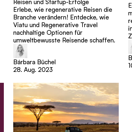
Reisen und Startup-Erfolge
E
Erlebe, wie regenerative Reisen die
m
n
Branche verändern! Entdecke, wie
r
Viatu und Regenerative Travel
i
nachhaltige Optionen für
Z
umweltbewusste Reisende schaffen.
B
Bárbara Büchel
1
28. Aug. 2023