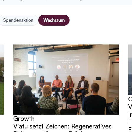
Spendenaktion
Wachstum
G
V
I
Growth
E
Viatu setzt Zeichen: Regeneratives
F