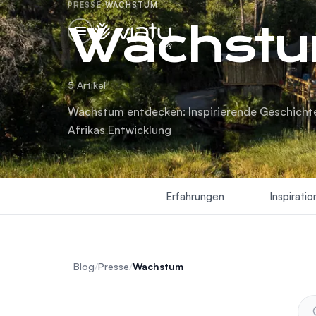
PRESSE
·
WACHSTUM
Wachst
blog
5 Artikel
Wachstum entdecken: Inspirierende Geschichte
Afrikas Entwicklung
Erfahrungen
Inspiratio
Blog
/
Presse
/
Wachstum