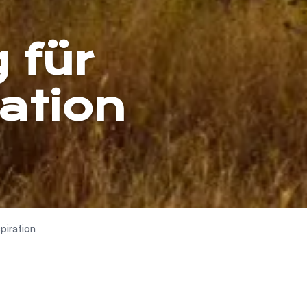
 für
ation
piration