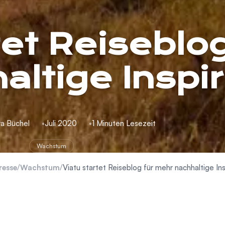
tet Reiseblog
ltige Inspir
a Büchel
Juli 2020
1 Minuten Lesezeit
Wachstum
resse
/
Wachstum
/
Viatu startet Reiseblog für mehr nachhaltige Ins