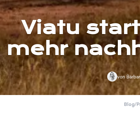
Viatu star
mehr nachha
von Bárbar
Blog
/
P