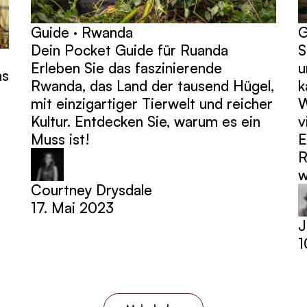
Guide · Rwanda
G
Dein Pocket Guide für Ruanda
S
Erleben Sie das faszinierende
u
as
Rwanda, das Land der tausend Hügel,
k
mit einzigartiger Tierwelt und reicher
W
Kultur. Entdecken Sie, warum es ein
v
Muss ist!
E
R
w
Courtney Drysdale
17. Mai 2023
J
1