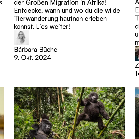
s
A
der Großen Migration in Afrika!
E
Entdecke, wann und wo du die wilde
T
Tierwanderung hautnah erleben
d
kannst. Lies weiter!
u
m
Bárbara Büchel
9. Okt. 2024
Z
1