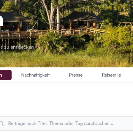
n
as zu entdecken
n
Nachhaltigkeit
Presse
Reisestile