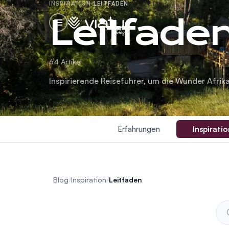
INSPIRATION
·
LEITFADEN
Leitfade
blog
64 Artikel
Inspirierende Reiseführer, um die Wunder Afrik
Erfahrungen
Inspiratio
Blog
/
Inspiration
/
Leitfaden