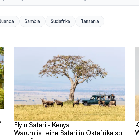
Ruanda
Sambia
Südafrika
Tansania
o
FlyIn Safari · Kenya
K
Warum ist eine Safari in Ostafrika so
W
r