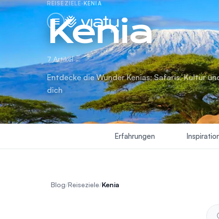
REISEZIELE
·
KENIA
Kenia
blog
7 Artikel
Entdecke die Wunder Kenias: Safaris, Kultur u
dich
Erfahrungen
Inspiratio
Blog
/
Reiseziele
/
Kenia