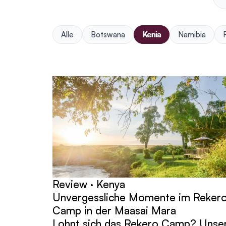
Alle
Botswana
Kenia
Namibia
Beiträge
Review · Kenya
Unvergessliche Momente im Reker
Camp in der Maasai Mara
Lohnt sich das Rekero Camp? Unse