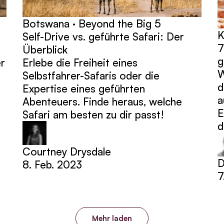
Botswana · Beyond the Big 5
K
Self-Drive vs. geführte Safari: Der
7
Überblick
g
er
Erlebe die Freiheit eines
W
Selbstfahrer-Safaris oder die
d
Expertise eines geführten
a
Abenteuers. Finde heraus, welche
E
Safari am besten zu dir passt!
d
Courtney Drysdale
D
8. Feb. 2023
7
Mehr laden