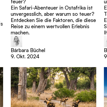
teuer?
u
Ein Safari-Abenteuer in Ostafrika ist
E
unvergesslich, aber warum so teuer?
T
Entdecken Sie die Faktoren, die diese
E
is
Reise zu einem wertvollen Erlebnis
S
machen.
I
Bárbara Büchel
B
9. Okt. 2024
9