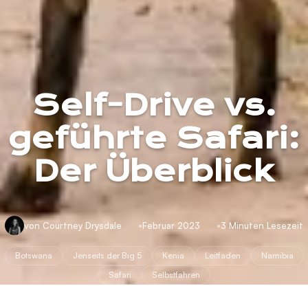
Self-Drive vs.
geführte Safari:
Der Überblick
von Courtney Drysdale
Februar 2023
3 Minuten Lesezeit
Botswana
Jenseits der Big 5
Kenia
Leitfaden
Namibia
Safari
Selbstfahren