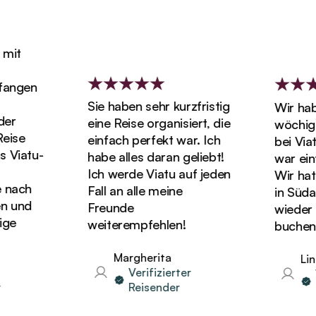
it
ngen
Sie haben sehr kurzfristig
Wir haben
r
eine Reise organisiert, die
wöchigen 
se
einfach perfekt war. Ich
bei Viatu
iatu-
habe alles daran geliebt!
war einfa
Ich werde Viatu auf jeden
Wir hatten
ach
Fall an alle meine
in Südafr
und
Freunde
wieder Ur
e
weiterempfehlen!
buchen!
Margherita
Linda
Verifizierter
Ver
Reisender
Re