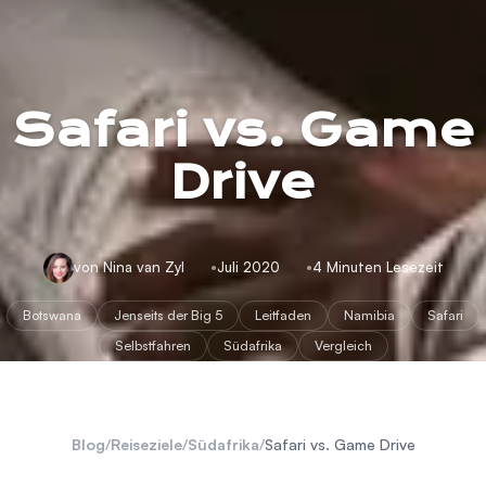
Safari vs. Game
Drive
von Nina van Zyl
Juli 2020
4 Minuten Lesezeit
Botswana
Jenseits der Big 5
Leitfaden
Namibia
Safari
Selbstfahren
Südafrika
Vergleich
Blog
/
Reiseziele
/
Südafrika
/
Safari vs. Game Drive