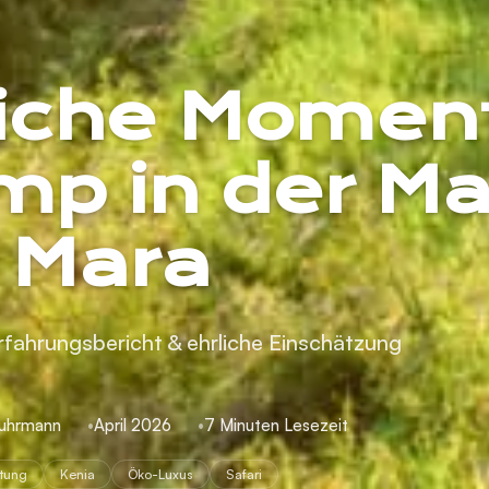
iche Momen
mp in der Ma
Mara
Erfahrungsbericht & ehrliche Einschätzung
Buhrmann
April 2026
7 Minuten Lesezeit
tung
Kenia
Öko-Luxus
Safari