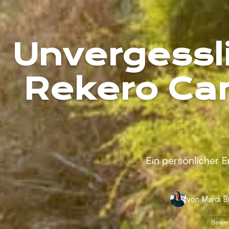
Unvergessl
Rekero Ca
Ein persönlicher 
von Mardi 
Bewer