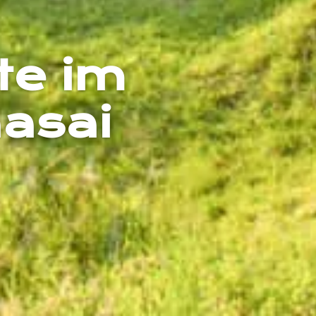
te im
asai