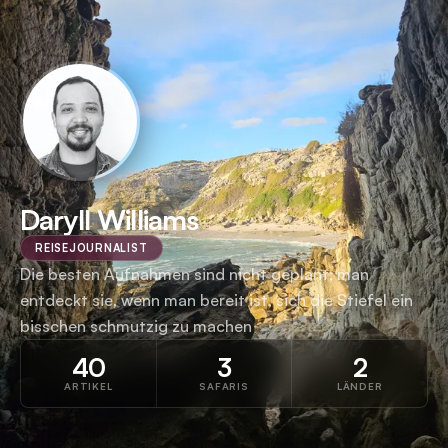
Daryll Williams
REISEJOURNALIST
Die besten Aufnahmen sind nicht geplant; man
entdeckt sie, wenn man bereit ist, sich die Stiefel ein
bisschen schmutzig zu machen
40
3
2
ARTIKEL
SAFARIS
LÄNDER