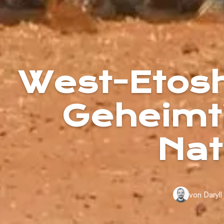
West-Etosh
Geheimt
Nat
von Daryll