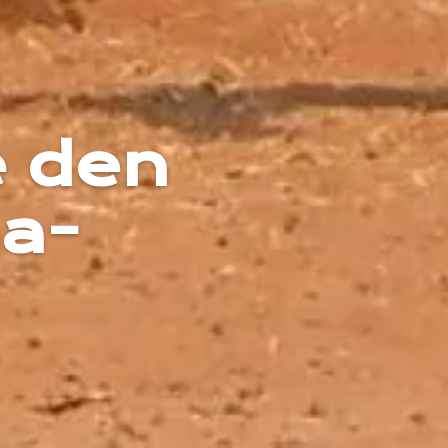
e den
a-