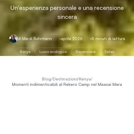
Un'esperienza personale e una recensione
sincera
di Mardi Buhrmann
aprile 2026
8 minuti di lettura
Kenya
Lusso ecologico
Recensione
Safari
Blog
/
Destinazioni
/
Kenya
/
Momenti indimenticabili al Rekero Camp nel Maasai Mara
L
a mia filosofia di viaggio ruota da sempre
attorno alla
natura selvaggia dell'Africa
e
alla ricerca di
esperienze autentiche
. Per questo,