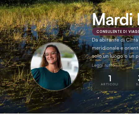
Mardi
CONSULENTE DI VIAG
Da abitante di Città
meridionale e orient
solo un luogo o un p
tanto mentre sorseg
Leggi tutto...
stelle nel Mara, qua
1
del Kalahari. Credo 
ARTICOLI
S
di vivere la bellezza
indipendentemente da
un'avventura in camp
appassiona creare vi
entrare nel cuore de
l'Africa che ve