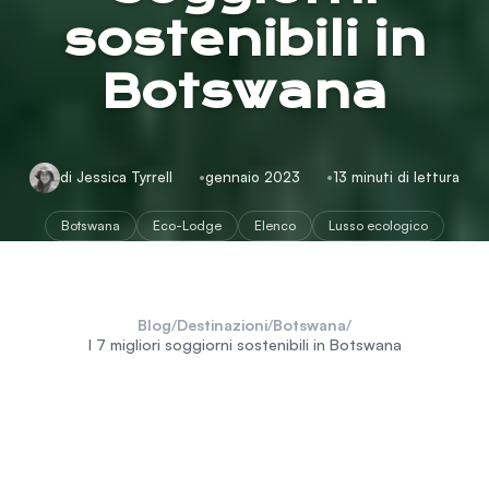
sostenibili in
Botswana
di Jessica Tyrrell
gennaio 2023
13 minuti di lettura
Botswana
Eco-Lodge
Elenco
Lusso ecologico
Blog
/
Destinazioni
/
Botswana
/
I 7 migliori soggiorni sostenibili in Botswana
Il Botswana