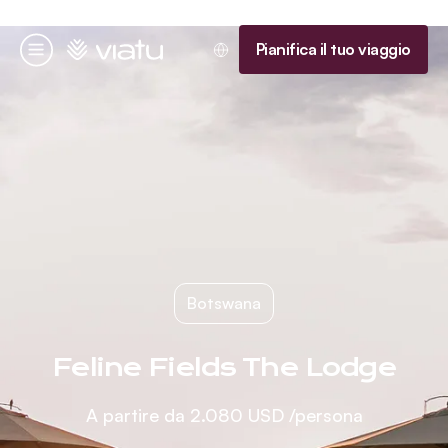
Homepage
Pianifica il tuo viaggio
Menu
Botswana
Feline Fields The Lodge
A partire da
2.080 USD
/persona