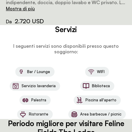
indipendente, doccia, doppio lavabo e WC privato. La
suite ha anche una terrazza e una piscina privata, oltre
Mostra di più
a una terrazza superiore con un divano letto.
2.720 USD
Da
Servizi
I seguenti servizi sono disponibili presso questo
soggiorno:
Bar / Lounge
WIFI
Servizio lavanderia
Biblioteca
Palestra
Piscina all'aperto
Ristorante
Area barbecue / picnic
Periodo migliore per visitare Feline