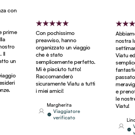
a con
prime
Con pochissimo
Abbiamo p
preavviso, hanno
nostra lun
stro
organizzato un viaggio
settimane
che è stato
Viatu ed è
to un
semplicemente perfetto.
semplice
Mi è piaciuto tutto!
fantastic
aggio
Raccomanderò
passato de
deri
sicuramente Viatu a tutti
meraviglio
e.
i miei amici!
e prenote
le nostre
Margherita
Viatu!
Viaggiatore
verificato
Linda
Via
ver