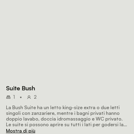
Suite Bush
1
•
2
La Bush Suite ha un letto king-size extra o due letti
singoli con zanzariere, mentre i bagni privati hanno
doppio lavabo, doccia idromassaggio e WC privato.
Le suite si possono aprire su tutti i lati per godersi la
vista della savana attraverso una rete trasparente e
Mostra di più