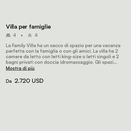
Villa per famiglie
4
•
4
La Family Villa ha un sacco di spazio per una vacanza
perfetta con la famiglia o con gli amici. La villa ha 2
camere da letto con letti king-size o letti singoli e 2
bagni privati con doccia idromassaggio. Gli spazi
aperti offrono una vista sulla savana del Kalahari
Mostra di più
attraverso una rete trasparente, mentre un grande
terrazzo in legno sostenibile permette di guardare le
2.720 USD
Da
stelle di notte.