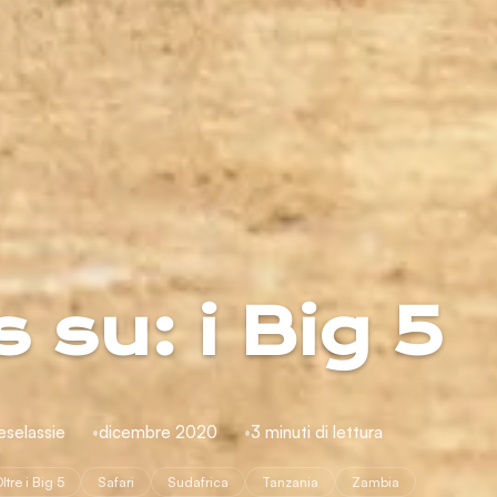
 su: i Big 5
eselassie
dicembre 2020
3 minuti di lettura
ltre i Big 5
Safari
Sudafrica
Tanzania
Zambia