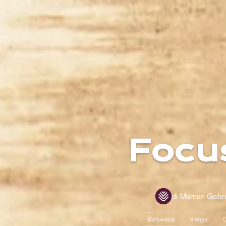
Focus
di Marrian Gebr
Botswana
Kenya
O